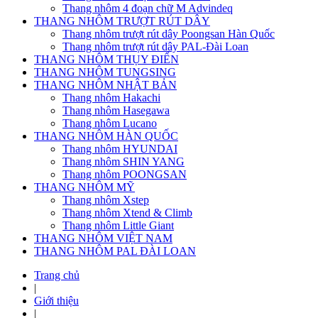
Thang nhôm 4 đoạn chữ M Advindeq
THANG NHÔM TRƯỢT RÚT DÂY
Thang nhôm trượt rút dây Poongsan Hàn Quốc
Thang nhôm trượt rút dây PAL-Đài Loan
THANG NHÔM THỤY ĐIỂN
THANG NHÔM TUNGSING
THANG NHÔM NHẬT BẢN
Thang nhôm Hakachi
Thang nhôm Hasegawa
Thang nhôm Lucano
THANG NHÔM HÀN QUỐC
Thang nhôm HYUNDAI
Thang nhôm SHIN YANG
Thang nhôm POONGSAN
THANG NHÔM MỸ
Thang nhôm Xstep
Thang nhôm Xtend & Climb
Thang nhôm Little Giant
THANG NHÔM VIỆT NAM
THANG NHÔM PAL ĐÀI LOAN
Trang chủ
|
Giới thiệu
|