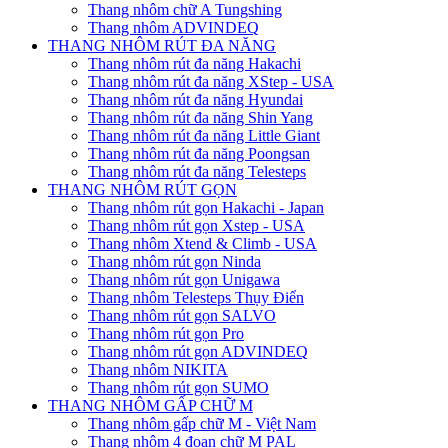
Thang nhôm chữ A Tungshing
Thang nhôm ADVINDEQ
THANG NHÔM RÚT ĐA NĂNG
Thang nhôm rút đa năng Hakachi
Thang nhôm rút đa năng XStep - USA
Thang nhôm rút đa năng Hyundai
Thang nhôm rút đa năng Shin Yang
Thang nhôm rút đa năng Little Giant
Thang nhôm rút đa năng Poongsan
Thang nhôm rút đa năng Telesteps
THANG NHÔM RÚT GỌN
Thang nhôm rút gọn Hakachi - Japan
Thang nhôm rút gọn Xstep - USA
Thang nhôm Xtend & Climb - USA
Thang nhôm rút gọn Ninda
Thang nhôm rút gọn Unigawa
Thang nhôm Telesteps Thụy Điển
Thang nhôm rút gọn SALVO
Thang nhôm rút gọn Pro
Thang nhôm rút gọn ADVINDEQ
Thang nhôm NIKITA
Thang nhôm rút gọn SUMO
THANG NHÔM GẤP CHỮ M
Thang nhôm gấp chữ M - Việt Nam
Thang nhôm 4 đoạn chữ M PAL