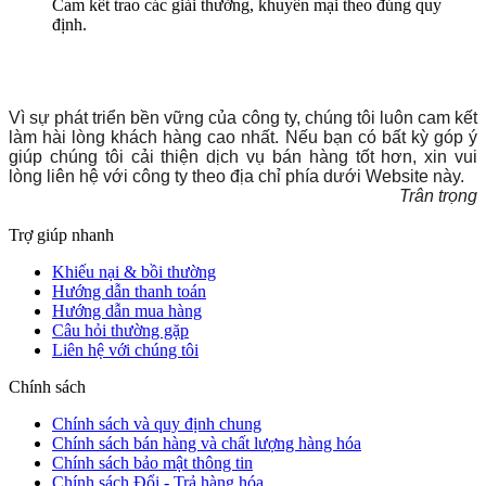
Cam kết trao các giải thưởng, khuyến mại theo đúng quy
định.
Vì sự phát triển bền vững của công ty, chúng tôi luôn cam kết
làm hài lòng khách hàng cao nhất. Nếu bạn có bất kỳ góp ý
giúp chúng tôi cải thiện dịch vụ bán hàng tốt hơn, xin vui
lòng liên hệ với công ty theo địa chỉ phía dưới Website này.
Trân trọng
Trợ giúp nhanh
Khiếu nại & bồi thường
Hướng dẫn thanh toán
Hướng dẫn mua hàng
Câu hỏi thường gặp
Liên hệ với chúng tôi
Chính sách
Chính sách và quy định chung
Chính sách bán hàng và chất lượng hàng hóa
Chính sách bảo mật thông tin
Chính sách Đổi - Trả hàng hóa