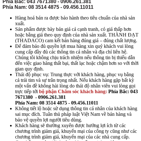
Phía Bắc:
043 7671380 - 0906.261.381
Phía Nam:
08 3514 4875 - 09.456.11011
Hàng hoá bán ra được bảo hành theo tiêu chuẩn của nhà sản
xuất.
Sản phẩm được bày bán giá cả cạnh tranh, có giá thấp hơn
hoặc bằng giá theo quy định của nhà sản xuất. THÀNH ĐẠT
(THADACO) cam kết bán hàng đúng giá – đúng chất lượng.
Để đảm bảo đủ quyền lợi mua hàng xin quý khách vui lòng
cung cấp đầy đủ các thông tin cá nhân và địa chỉ liên hệ.
Chúng tôi không chịu trách nhiệm nếu thông tin bị thiếu dẫn
đến việc giao hàng thất bại, thất lạc hoặc chậm hơn so với thời
gian quy định.
Thái độ phục vụ: Trung thực với khách hàng, phục vụ bằng
cả trái tim và sự trân trọng nhất. Nếu khách hàng gặp bất kỳ
một vấn đề không hài lòng do thái độ nhân viên vui lòng gọi
trực tiếp tới
bộ phận Chăm sóc khách hàng:
Phía Bắc:
043
7671380 - 0906.261.381
Phía Nam:
08 3514 4875 - 09.456.11011
Không tiết lộ hoặc sử dụng thông tin cá nhân của khách hàng
sai mục đích. Tuân thủ pháp luật Việt Nam về bán hàng và
bảo vệ quyền lợi người tiêu dùng.
Khách hàng sẽ thường xuyên được hưởng lợi ích từ các
chương trình giảm giá, khuyến mại của công ty cũng như các
chương trình giảm giá, khuyến mại của các nhà cung cấp.