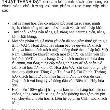
THUẬT THÀNH ĐẠT
xin cam kết chính sách bán hàng và
chính sách chất lượng với sản phẩm được cung cấp như
sau:
Tất cả hàng hoá đều có nguồn gốc xuất xứ rõ ràng, minh
bạch, chính hãng từ các nhà sản xuất và các nhà nhập khẩu.
Tuyệt đối không bán hàng giả, hàng nhái thương hiệu, hàng
kém chất lượng.
Mọi sản phẩm có giá niêm yết đều đã bao gồm thuế giá trị gia
tăng (VAT). Hoạt động này nhằm bảo vệ quyền lợi khách
hàng và hoàn thành trách nhiệm đóng thuế theo pháp luật Việt
Nam. Chúng tôi khuyến khích mọi tổ chức, cá nhân yêu cầu
hoá đơn VAT khi mua hàng. Quý khách muốn viết hóa đơn
tài chính, vui lòng cung cấp thông tin ngay để bộ phận Kế
toán xuất hóa đơn kịp thời. Hóa đơn VAT chỉ xuất trong ngày
theo quy định của Tổng Cục Thuế và Bộ Tài Chính. Trường
hợp khách hàng từ chối mua hàng nhưng hóa đơn đã xuất;
Quý khách vui lòng ký và đóng dấu vào Biên bản Hủy hóa
đơn.
Hoàn tiền 100% giá trị hàng hoá bán ra nếu hàng hoá bán ra
không đúng cam kết, sai nguồn gốc (không bao gồm chi phí
vận chuyển, chuyển hoàn). Liên hệ bộ phận Chăm sóc khách
hàng: