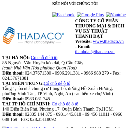
KẾT NỐI VỚI CHÚNG TÔI
CÔNG TY CỔ PHẦN
THƯƠNG MẠI & DỊCH
VỤ KỸ THUẬT
THÀNH ĐẠT
Website:
www.thadaco.vn
-
Email:
thanhdat@thadaco.vn
TẠI HÀ NỘI:
Có chỗ để ô tô
85 Nguyễn Văn Huyên kéo dài, Q.Cầu Giấy
(cạnh Nhà Văn Hóa phường Quan Hoa)
Điện thoại:
024.37671380 - 0906.291.381 - 0966 988 279 - Fax:
024.37671381
TẠI MIỀN TRUNG:
Có chỗ để ô tô
Tầng 1, tòa nhà chung cư Lũng Lô, đường Hồ Xuân Hương,
phường Vinh Tân, TP Vinh, Nghệ An ( sau bến xe chợ Vinh)
Điện thoại:
0983.081.345
TẠI TP HỒ CHÍ MINH:
Có chỗ để ô tô
140 Điện Biên Phủ, Phường 17, Quận Bình Thạnh Tp.HCM.
Điện thoại:
02835 144 875 - 0931.445.818 - 09.456.11011 - 0966
688 169 - Fax: 028.35118092