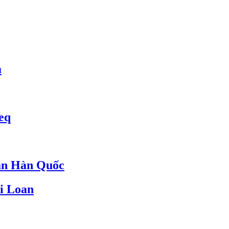
m
eq
an Hàn Quốc
i Loan