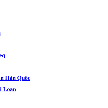
m
eq
an Hàn Quốc
i Loan