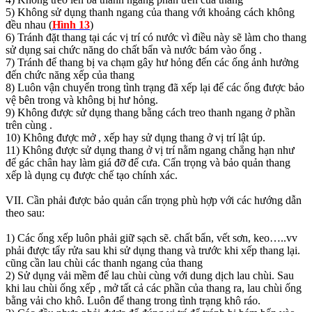
5) Không sử dụng thanh ngang của thang với khoảng cách không
đều nhau (
Hình 13
)
6) Tránh đặt thang tại các vị trí có nước vì điều này sẽ làm cho thang
sử dụng sai chức năng do chất bẩn và nước bám vào ống .
7) Tránh để thang bị va chạm gây hư hỏng đến các ống ảnh hưởng
đến chức năng xếp của thang
8) Luôn vận chuyển trong tình trạng đã xếp lại để các ống được bảo
vệ bên trong và không bị hư hỏng.
9) Không được sử dụng thang bằng cách treo thanh ngang ở phần
trên cùng .
10) Không được mở , xếp hay sử dụng thang ở vị trí lật úp.
11) Không được sử dụng thang ở vị trí nằm ngang chẳng hạn như
để gác chân hay làm giá đỡ để cưa. Cẩn trọng và bảo quản thang
xếp là dụng cụ được chế tạo chính xác.
VII. Cần phải được bảo quản cẩn trọng phù hợp với các hướng dẫn
theo sau:
1) Các ống xếp luôn phải giữ sạch sẽ. chất bẩn, vết sơn, keo…..vv
phải được tẩy rửa sau khi sử dụng thang và trước khi xếp thang lại.
cũng cần lau chùi các thanh ngang của thang
2) Sử dụng vải mềm để lau chùi cùng với dung dịch lau chùi. Sau
khi lau chùi ống xếp , mở tất cả các phần của thang ra, lau chùi ống
bằng vải cho khô. Luôn để thang trong tình trạng khô ráo.