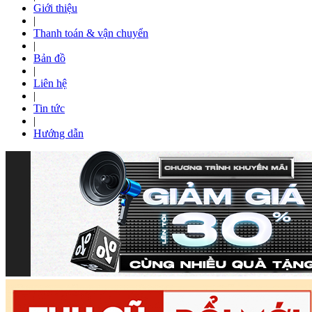
Giới thiệu
|
Thanh toán & vận chuyển
|
Bản đồ
|
Liên hệ
|
Tin tức
|
Hướng dẫn