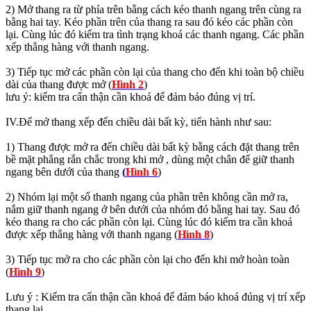
2) Mở thang ra từ phía trên bằng cách kéo thanh ngang trên cùng ra
bằng hai tay. Kéo phần trên của thang ra sau đó kéo các phần còn
lại. Cùng lúc đó kiểm tra tình trạng khoá các thanh ngang. Các phần
xếp thẳng hàng với thanh ngang.
3) Tiếp tục mở các phần còn lại của thang cho đến khi toàn bộ chiều
dài của thang được mở (
Hình 2
)
lưu ý: kiểm tra cẩn thận cần khoá để đảm bảo đúng vị trí.
IV.Để mở thang xếp đến chiều dài bất kỳ, tiến hành như sau:
1) Thang được mở ra đến chiều dài bất kỳ bằng cách đặt thang trên
bề mặt phẳng rắn chắc trong khi mở , dùng một chân để giữ thanh
ngang bên dưới của thang
(
Hình 6
)
2) Nhóm lại một số thanh ngang của phần trên không cần mở ra,
nắm giữ thanh ngang ở bên dưới của nhóm đó bằng hai tay. Sau đó
kéo thang ra cho các phần còn lại. Cùng lúc đó kiểm tra cần khoá
được xếp thẳng hàng với thanh ngang (
Hình 8
)
3) Tiếp tục mở ra cho các phần còn lại cho đến khi mở hoàn toàn
(
Hình 9
)
Lưu ý : Kiểm tra cẩn thận cần khoá để đảm báo khoá đúng vị trí xếp
thang lại