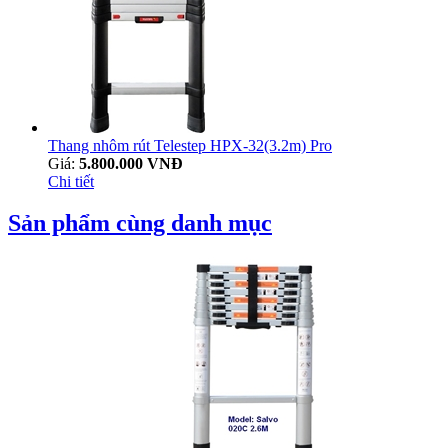
Thang nhôm rút Telestep HPX-32(3.2m) Pro
Giá:
5.800.000 VNĐ
Chi tiết
Sản phẩm cùng danh mục