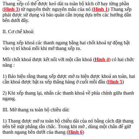
Thang xếp có thể được keó dài ra toàn bộ kích cỡ hay từng phần
(
Hình 3
) từ nguyên thức nguyên mẫu của nó (
Hình 1
) Thang xếp
phải được sử dụng và bảo quản cẩn trọng dựa trên các hướng dẫn
bên dưới đây.
II. Cơ chế khoá:
Thang xếp khoá các thanh ngang bằng hai chốt khoá tự động bật
vào vị trí khoá mỗi khi mở thang xếp ra.
Mỗi chốt khoá được kết nối với một cần khoá (
Hình 4
) có hai chức
năng :
1) Báo hiệu rằng thang xếp được mở ra hiện được khoá an toàn, hai
cần khoá được bật ra xếp thẳng hàng ở cuối mỗi đầu (
Hình 5
)
2) Khi xếp thang lại, nhấn các thanh khoá về phía chính giữa thanh
ngang.
III. Mở thang ra toàn bộ chiều dài:
1) Thang được mở ra toàn bộ chiều dài của nó bằng cách đặt thang
trên bề mặt phẳng rắn chắc. Trong khi mở , dùng một chân để giữ
thanh ngang bên dưới của thang (
Hình 6
)