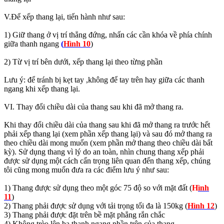
V.Để xếp thang lại, tiến hành như sau:
1) Giữ thang ở vị trí thẳng đứng, nhấn các cần khóa về phía chính
giữa thanh ngang
(
Hình 10
)
2) Từ vị trí bên dưới, xếp thang lại theo từng phần
Lưu ý: để tránh bị kẹt tay ,không để tay trên hay giữa các thanh
ngang khi xếp thang lại.
VI. Thay đổi chiều dài của thang sau khi đã mở thang ra.
Khi thay đổi chiều dài của thang sau khi đã mở thang ra trước hết
phải xếp thang lại (xem phần xếp thang lại) và sau đó mở thang ra
theo chiều dài mong muốn (xem phần mở thang theo chiều dài bất
kỳ). Sử dụng thang vì lý do an toàn, nhìn chung thang xếp phải
được sử dụng một cách cẩn trọng liên quan đến thang xếp, chúng
tôi cũng mong muốn đưa ra các điểm lưu ý như sau:
1) Thang được sử dụng theo một góc 75 độ so với mặt đất (
H
ình
11
)
2) Thang phải được sử dụng với tải trọng tối đa là 150kg (
Hình 12
)
3) Thang phải được đặt trên bề mặt phẳng rắn chắc
4) Không trèo lên ba thanh ngang phần trên của thang