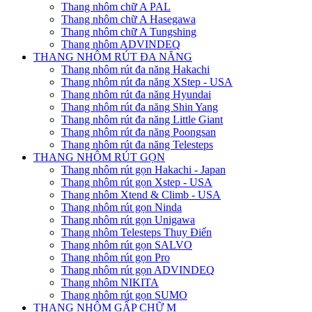
Thang nhôm chữ A PAL
Thang nhôm chữ A Hasegawa
Thang nhôm chữ A Tungshing
Thang nhôm ADVINDEQ
THANG NHÔM RÚT ĐA NĂNG
Thang nhôm rút đa năng Hakachi
Thang nhôm rút đa năng XStep - USA
Thang nhôm rút đa năng Hyundai
Thang nhôm rút đa năng Shin Yang
Thang nhôm rút đa năng Little Giant
Thang nhôm rút đa năng Poongsan
Thang nhôm rút đa năng Telesteps
THANG NHÔM RÚT GỌN
Thang nhôm rút gọn Hakachi - Japan
Thang nhôm rút gọn Xstep - USA
Thang nhôm Xtend & Climb - USA
Thang nhôm rút gọn Ninda
Thang nhôm rút gọn Unigawa
Thang nhôm Telesteps Thụy Điển
Thang nhôm rút gọn SALVO
Thang nhôm rút gọn Pro
Thang nhôm rút gọn ADVINDEQ
Thang nhôm NIKITA
Thang nhôm rút gọn SUMO
THANG NHÔM GẤP CHỮ M