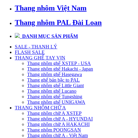
Thang nhôm Việt Nam
Thang nhôm PAL Đài Loan
DANH MỤC SẢN PHẨM
SALE - THANH LÝ
FLASH SALE
THANG GHẾ TAY VỊN
Thang nhôm ghế XSTEP - USA
Thang nhôm ghế Hakachi - Japan
Thang nhôm ghế Hasegawa
Thang ghế bản bậc to PAL
Thang nhôm ghế Little Giant
Thang nhôm ghế Lucano
Thang nhôm ghế Tungshing
Thang nhôm ghế UNIGAWA
THANG NHÔM CHỮ A
Thang nhôm chữ A XSTEP
Thang nhôm chữ A - HYUNDAI
Thang nhôm chữ A HAKACHI
Thang nhôm POONGSAN
Thang nhôm chữ A - Việt Nam