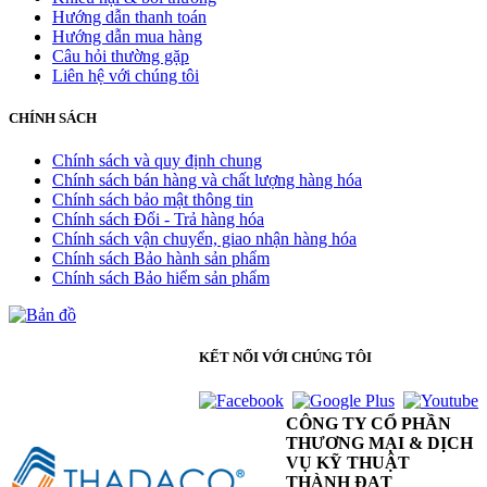
Hướng dẫn thanh toán
Hướng dẫn mua hàng
Câu hỏi thường gặp
Liên hệ với chúng tôi
CHÍNH SÁCH
Chính sách và quy định chung
Chính sách bán hàng và chất lượng hàng hóa
Chính sách bảo mật thông tin
Chính sách Đổi - Trả hàng hóa
Chính sách vận chuyển, giao nhận hàng hóa
Chính sách Bảo hành sản phẩm
Chính sách Bảo hiểm sản phẩm
KẾT NỐI VỚI CHÚNG TÔI
CÔNG TY CỔ PHẦN
THƯƠNG MẠI & DỊCH
VỤ KỸ THUẬT
THÀNH ĐẠT