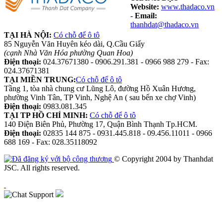
Website:
www.thadaco.vn
-
Email:
thanhdat@thadaco.vn
TẠI HÀ NỘI:
Có chỗ để ô tô
85 Nguyễn Văn Huyên kéo dài, Q.Cầu Giấy
(cạnh Nhà Văn Hóa phường Quan Hoa)
Điện thoại:
024.37671380 - 0906.291.381 - 0966 988 279 - Fax:
024.37671381
TẠI MIỀN TRUNG:
Có chỗ để ô tô
Tầng 1, tòa nhà chung cư Lũng Lô, đường Hồ Xuân Hương,
phường Vinh Tân, TP Vinh, Nghệ An ( sau bến xe chợ Vinh)
Điện thoại:
0983.081.345
TẠI TP HỒ CHÍ MINH:
Có chỗ để ô tô
140 Điện Biên Phủ, Phường 17, Quận Bình Thạnh Tp.HCM.
Điện thoại:
02835 144 875 - 0931.445.818 - 09.456.11011 - 0966
688 169 - Fax: 028.35118092
© Copyright 2004 by Thanhdat
JSC. All rights reserved.