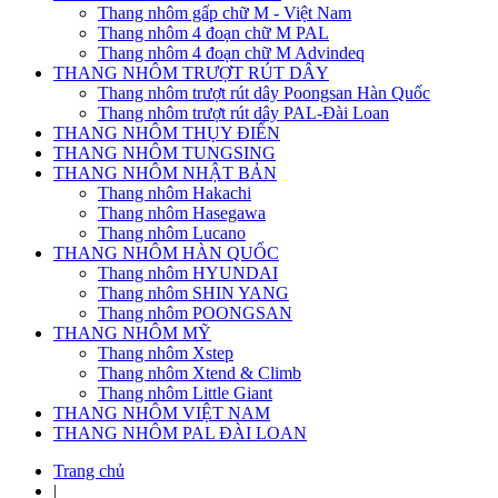
Thang nhôm gấp chữ M - Việt Nam
Thang nhôm 4 đoạn chữ M PAL
Thang nhôm 4 đoạn chữ M Advindeq
THANG NHÔM TRƯỢT RÚT DÂY
Thang nhôm trượt rút dây Poongsan Hàn Quốc
Thang nhôm trượt rút dây PAL-Đài Loan
THANG NHÔM THỤY ĐIỂN
THANG NHÔM TUNGSING
THANG NHÔM NHẬT BẢN
Thang nhôm Hakachi
Thang nhôm Hasegawa
Thang nhôm Lucano
THANG NHÔM HÀN QUỐC
Thang nhôm HYUNDAI
Thang nhôm SHIN YANG
Thang nhôm POONGSAN
THANG NHÔM MỸ
Thang nhôm Xstep
Thang nhôm Xtend & Climb
Thang nhôm Little Giant
THANG NHÔM VIỆT NAM
THANG NHÔM PAL ĐÀI LOAN
Trang chủ
|