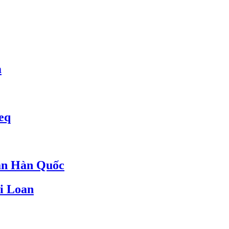
m
eq
an Hàn Quốc
i Loan