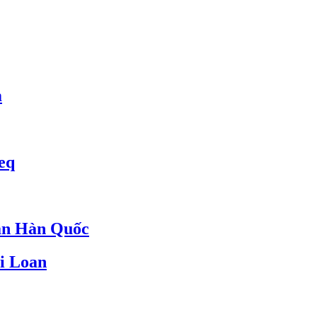
m
eq
an Hàn Quốc
i Loan