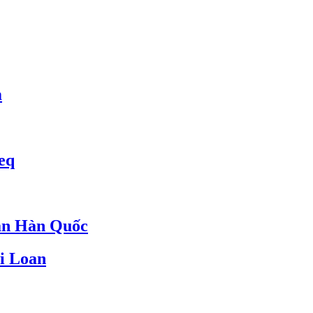
m
eq
an Hàn Quốc
i Loan