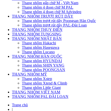
Thang nhôm gấp chữ M - Việt Nam
Thang nhôm 4 đoạn chữ M PAL
Thang nhôm 4 đoạn chữ M Advindeq
THANG NHÔM TRƯỢT RÚT DÂY
Thang nhôm trượt rút dây Poongsan Hàn Quốc
Thang nhôm trượt rút dây PAL-Đài Loan
THANG NHÔM THỤY ĐIỂN
THANG NHÔM TUNGSING
THANG NHÔM NHẬT BẢN
Thang nhôm Hakachi
Thang nhôm Hasegawa
Thang nhôm Lucano
THANG NHÔM HÀN QUỐC
Thang nhôm HYUNDAI
Thang nhôm SHIN YANG
Thang nhôm POONGSAN
THANG NHÔM MỸ
Thang nhôm Xstep
Thang nhôm Xtend & Climb
Thang nhôm Little Giant
THANG NHÔM VIỆT NAM
THANG NHÔM PAL ĐÀI LOAN
Trang chủ
|