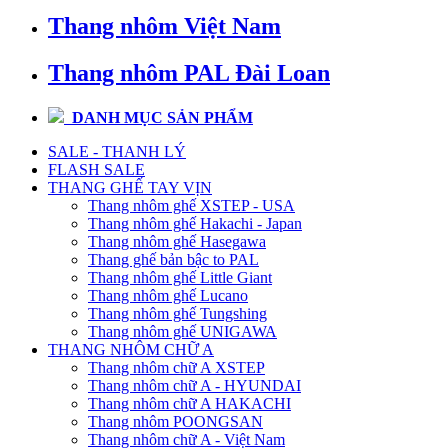
Thang nhôm Việt Nam
Thang nhôm PAL Đài Loan
DANH MỤC SẢN PHẨM
SALE - THANH LÝ
FLASH SALE
THANG GHẾ TAY VỊN
Thang nhôm ghế XSTEP - USA
Thang nhôm ghế Hakachi - Japan
Thang nhôm ghế Hasegawa
Thang ghế bản bậc to PAL
Thang nhôm ghế Little Giant
Thang nhôm ghế Lucano
Thang nhôm ghế Tungshing
Thang nhôm ghế UNIGAWA
THANG NHÔM CHỮ A
Thang nhôm chữ A XSTEP
Thang nhôm chữ A - HYUNDAI
Thang nhôm chữ A HAKACHI
Thang nhôm POONGSAN
Thang nhôm chữ A - Việt Nam