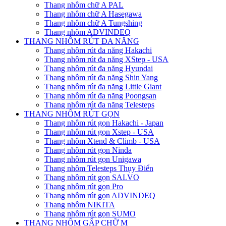
Thang nhôm chữ A PAL
Thang nhôm chữ A Hasegawa
Thang nhôm chữ A Tungshing
Thang nhôm ADVINDEQ
THANG NHÔM RÚT ĐA NĂNG
Thang nhôm rút đa năng Hakachi
Thang nhôm rút đa năng XStep - USA
Thang nhôm rút đa năng Hyundai
Thang nhôm rút đa năng Shin Yang
Thang nhôm rút đa năng Little Giant
Thang nhôm rút đa năng Poongsan
Thang nhôm rút đa năng Telesteps
THANG NHÔM RÚT GỌN
Thang nhôm rút gọn Hakachi - Japan
Thang nhôm rút gọn Xstep - USA
Thang nhôm Xtend & Climb - USA
Thang nhôm rút gọn Ninda
Thang nhôm rút gọn Unigawa
Thang nhôm Telesteps Thụy Điển
Thang nhôm rút gọn SALVO
Thang nhôm rút gọn Pro
Thang nhôm rút gọn ADVINDEQ
Thang nhôm NIKITA
Thang nhôm rút gọn SUMO
THANG NHÔM GẤP CHỮ M