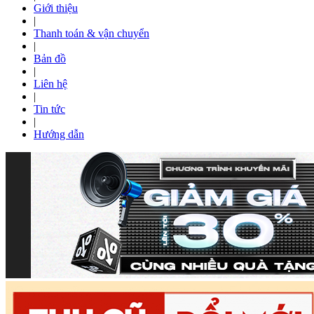
Giới thiệu
|
Thanh toán & vận chuyển
|
Bản đồ
|
Liên hệ
|
Tin tức
|
Hướng dẫn