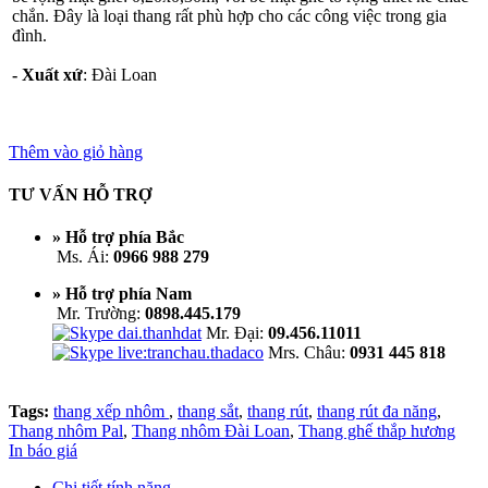
chắn. Đây là loại thang rất phù hợp cho các công việc trong gia
đình.
- Xuất xứ
: Đài Loan
Thêm vào giỏ hàng
TƯ VẤN HỖ TRỢ
» Hỗ trợ phía Bắc
Ms. Ái:
0966 988 279
» Hỗ trợ phía Nam
Mr. Trường:
0898.445.179
Mr. Đại:
09.456.11011
Mrs. Châu:
0931 445 818
Tags:
thang xếp nhôm
,
thang sắt
,
thang rút
,
thang rút đa năng
,
Thang nhôm Pal
,
Thang nhôm Đài Loan
,
Thang ghế thắp hương
In báo giá
Chi tiết tính năng