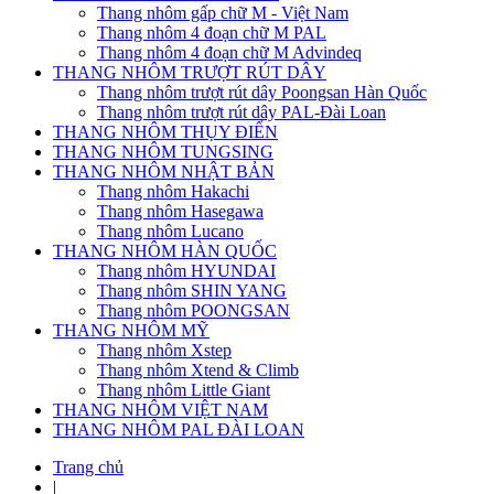
Thang nhôm gấp chữ M - Việt Nam
Thang nhôm 4 đoạn chữ M PAL
Thang nhôm 4 đoạn chữ M Advindeq
THANG NHÔM TRƯỢT RÚT DÂY
Thang nhôm trượt rút dây Poongsan Hàn Quốc
Thang nhôm trượt rút dây PAL-Đài Loan
THANG NHÔM THỤY ĐIỂN
THANG NHÔM TUNGSING
THANG NHÔM NHẬT BẢN
Thang nhôm Hakachi
Thang nhôm Hasegawa
Thang nhôm Lucano
THANG NHÔM HÀN QUỐC
Thang nhôm HYUNDAI
Thang nhôm SHIN YANG
Thang nhôm POONGSAN
THANG NHÔM MỸ
Thang nhôm Xstep
Thang nhôm Xtend & Climb
Thang nhôm Little Giant
THANG NHÔM VIỆT NAM
THANG NHÔM PAL ĐÀI LOAN
Trang chủ
|