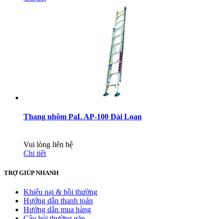
Thang nhôm PaL AP-100 Đài Loan
Vui lòng liên hệ
Chi tiết
TRỢ GIÚP NHANH
Khiếu nại & bồi thường
Hướng dẫn thanh toán
Hướng dẫn mua hàng
Câu hỏi thường gặp