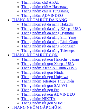
Thang nhôm chữ A PAL
Thang nhôm chữ A Hasegawa
Thang nhôm chữ A Tungshing
Thang nhôm ADVINDEQ
THANG NHÔM RÚT ĐA NĂNG
Thang nhôm rút đa năng Hakachi
Thang nhôm rút đa năng XStep - USA
Thang nhôm rút đa năng Hyundai
Thang nhôm rút đa năng Shin Yang
Thang nhôm rút đa năng Little Giant
Thang nhôm rút đa năng Poongsan
Thang nhôm rút đa năng Telesteps
THANG NHÔM RÚT GỌN
Thang nhôm rút gọn Hakachi - Japan
Thang nhôm rút gọn Xstep - USA
Thang nhôm Xtend & Climb - USA
Thang nhôm rút gọn Ninda
Thang nhôm rút gọn Unigawa
Thang nhôm Telesteps Thụy Điển
Thang nhôm rút gọn SALVO
Thang nhôm rút gọn Pro
Thang nhôm rút gọn ADVINDEQ
Thang nhôm NIKITA
Thang nhôm rút gọn SUMO
THANG NHÔM GẤP CHỮ M