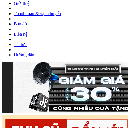
Giới thiệu
|
Thanh toán & vận chuyển
|
Bản đồ
|
Liên hệ
|
Tin tức
|
Hướng dẫn