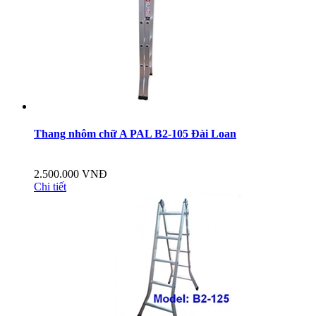
Thang nhôm chữ A PAL B2-105 Đài Loan
2.500.000 VNĐ
Chi tiết