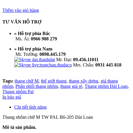
Thêm vào giỏ hàng
TƯ VẤN HỖ TRỢ
» Hỗ trợ phía Bắc
Ms. Ái:
0966 988 279
» Hỗ trợ phía Nam
Mr. Trường:
0898.445.179
Mr. Đại:
09.456.11011
Mrs. Châu:
0931 445 818
Tags:
thang chữ M
,
thế giới thang
,
thang xây dựng
,
giá thang
nhôm
,
Phân phối thang nhôm
,
thang giá rẻ
,
Thang nhôm Đài Loan
,
Thang nhôm Pal
In báo giá
Chi tiết tính năng
Thang nhôm
chữ M TW PAL B6-205 Đài Loan
Mô tả sản phẩm.