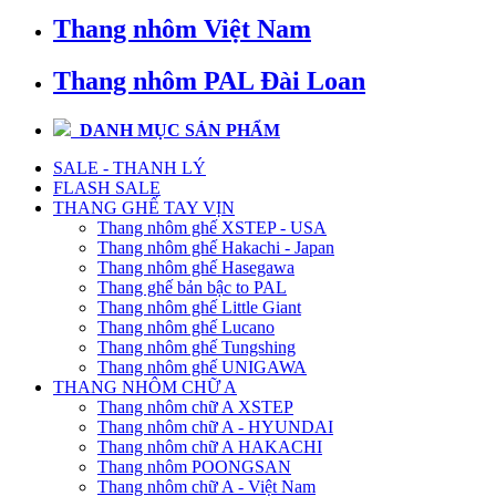
Thang nhôm Việt Nam
Thang nhôm PAL Đài Loan
DANH MỤC SẢN PHẨM
SALE - THANH LÝ
FLASH SALE
THANG GHẾ TAY VỊN
Thang nhôm ghế XSTEP - USA
Thang nhôm ghế Hakachi - Japan
Thang nhôm ghế Hasegawa
Thang ghế bản bậc to PAL
Thang nhôm ghế Little Giant
Thang nhôm ghế Lucano
Thang nhôm ghế Tungshing
Thang nhôm ghế UNIGAWA
THANG NHÔM CHỮ A
Thang nhôm chữ A XSTEP
Thang nhôm chữ A - HYUNDAI
Thang nhôm chữ A HAKACHI
Thang nhôm POONGSAN
Thang nhôm chữ A - Việt Nam