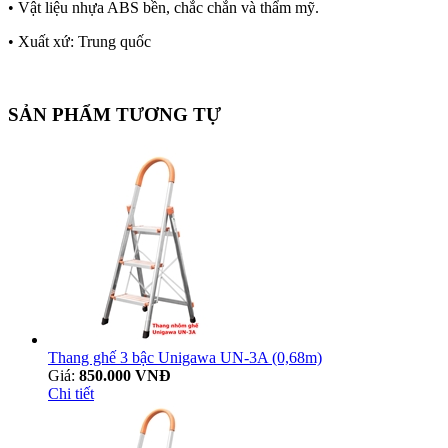
• Vật liệu nhựa ABS bền, chắc chắn và thẩm mỹ.
• Xuất xứ: Trung quốc
SẢN PHẨM TƯƠNG TỰ
Thang ghế 3 bậc Unigawa UN-3A (0,68m)
Giá:
850.000 VNĐ
Chi tiết