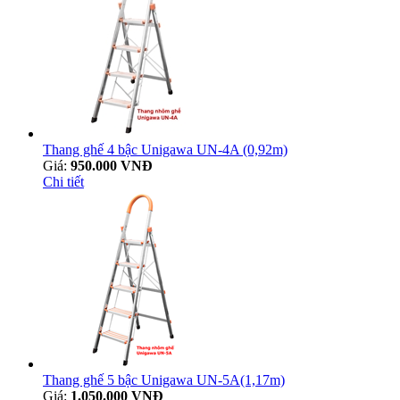
Thang ghế 4 bậc Unigawa UN-4A (0,92m)
Giá:
950.000 VNĐ
Chi tiết
Thang ghế 5 bậc Unigawa UN-5A(1,17m)
Giá:
1.050.000 VNĐ