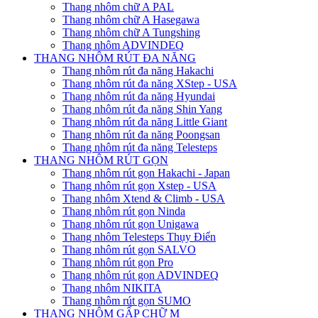
Thang nhôm chữ A PAL
Thang nhôm chữ A Hasegawa
Thang nhôm chữ A Tungshing
Thang nhôm ADVINDEQ
THANG NHÔM RÚT ĐA NĂNG
Thang nhôm rút đa năng Hakachi
Thang nhôm rút đa năng XStep - USA
Thang nhôm rút đa năng Hyundai
Thang nhôm rút đa năng Shin Yang
Thang nhôm rút đa năng Little Giant
Thang nhôm rút đa năng Poongsan
Thang nhôm rút đa năng Telesteps
THANG NHÔM RÚT GỌN
Thang nhôm rút gọn Hakachi - Japan
Thang nhôm rút gọn Xstep - USA
Thang nhôm Xtend & Climb - USA
Thang nhôm rút gọn Ninda
Thang nhôm rút gọn Unigawa
Thang nhôm Telesteps Thụy Điển
Thang nhôm rút gọn SALVO
Thang nhôm rút gọn Pro
Thang nhôm rút gọn ADVINDEQ
Thang nhôm NIKITA
Thang nhôm rút gọn SUMO
THANG NHÔM GẤP CHỮ M