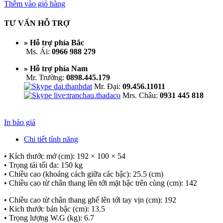
Thêm vào giỏ hàng
TƯ VẤN HỖ TRỢ
» Hỗ trợ phía Bắc
Ms. Ái:
0966 988 279
» Hỗ trợ phía Nam
Mr. Trường:
0898.445.179
Mr. Đại:
09.456.11011
Mrs. Châu:
0931 445 818
In báo giá
Chi tiết tính năng
• Kích thước mở (cm): 192 × 100 × 54
• Trọng tải tối đa: 150 kg
• Chiều cao (khoảng cách giữa các bậc): 25.5 (cm)
• Chiều cao từ chân thang lên tới mặt bậc trên cùng (cm): 142
• Chiều cao từ chân thang ghế lên tới tay vịn (cm): 192
• Kich thước bản bậc (cm): 13.5
• Trọng lượng W.G (kg): 6.7