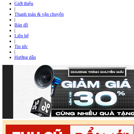
Giới thiệu
|
Thanh toán & vận chuyển
|
Bản đồ
|
Liên hệ
|
Tin tức
|
Hướng dẫn