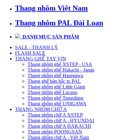
Thang nhôm Việt Nam
Thang nhôm PAL Đài Loan
DANH MỤC SẢN PHẨM
SALE - THANH LÝ
FLASH SALE
THANG GHẾ TAY VỊN
Thang nhôm ghế XSTEP - USA
Thang nhôm ghế Hakachi - Japan
Thang nhôm ghế Hasegawa
Thang ghế bản bậc to PAL
Thang nhôm ghế Little Giant
Thang nhôm ghế Lucano
Thang nhôm ghế Tungshing
Thang nhôm ghế UNIGAWA
THANG NHÔM CHỮ A
Thang nhôm chữ A XSTEP
Thang nhôm chữ A - HYUNDAI
Thang nhôm chữ A HAKACHI
Thang nhôm POONGSAN
Thang nhôm chữ A - Việt Nam