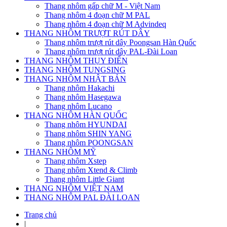
Thang nhôm gấp chữ M - Việt Nam
Thang nhôm 4 đoạn chữ M PAL
Thang nhôm 4 đoạn chữ M Advindeq
THANG NHÔM TRƯỢT RÚT DÂY
Thang nhôm trượt rút dây Poongsan Hàn Quốc
Thang nhôm trượt rút dây PAL-Đài Loan
THANG NHÔM THỤY ĐIỂN
THANG NHÔM TUNGSING
THANG NHÔM NHẬT BẢN
Thang nhôm Hakachi
Thang nhôm Hasegawa
Thang nhôm Lucano
THANG NHÔM HÀN QUỐC
Thang nhôm HYUNDAI
Thang nhôm SHIN YANG
Thang nhôm POONGSAN
THANG NHÔM MỸ
Thang nhôm Xstep
Thang nhôm Xtend & Climb
Thang nhôm Little Giant
THANG NHÔM VIỆT NAM
THANG NHÔM PAL ĐÀI LOAN
Trang chủ
|