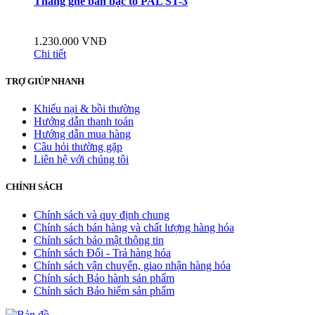
Thang ghế bản bậc to PAL ST-3
1.230.000 VNĐ
Chi tiết
TRỢ GIÚP NHANH
Khiếu nại & bồi thường
Hướng dẫn thanh toán
Hướng dẫn mua hàng
Câu hỏi thường gặp
Liên hệ với chúng tôi
CHÍNH SÁCH
Chính sách và quy định chung
Chính sách bán hàng và chất lượng hàng hóa
Chính sách bảo mật thông tin
Chính sách Đổi - Trả hàng hóa
Chính sách vận chuyển, giao nhận hàng hóa
Chính sách Bảo hành sản phẩm
Chính sách Bảo hiểm sản phẩm