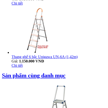
Chi tiết
Thang ghế 6 bậc Unigawa UN-6A (1,42m)
Giá:
1.150.000 VNĐ
Chi tiết
Sản phẩm cùng danh mục