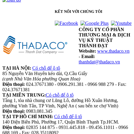
KẾT NỐI VỚI CHÚNG TÔI
CÔNG TY CỔ PHẦN
THƯƠNG MẠI & DỊCH
VỤ KỸ THUẬT
THÀNH ĐẠT
Website:
www.thadaco.vn
-
Email:
thanhdat@thadaco.vn
TẠI HÀ NỘI:
Có chỗ để ô tô
85 Nguyễn Văn Huyên kéo dài, Q.Cầu Giấy
(cạnh Nhà Văn Hóa phường Quan Hoa)
Điện thoại:
024.37671380 - 0906.291.381 - 0966 988 279 - Fax:
024.37671381
TẠI MIỀN TRUNG:
Có chỗ để ô tô
Tầng 1, tòa nhà chung cư Lũng Lô, đường Hồ Xuân Hương,
phường Vinh Tân, TP Vinh, Nghệ An ( sau bến xe chợ Vinh)
Điện thoại:
0983.081.345
TẠI TP HỒ CHÍ MINH:
Có chỗ để ô tô
140 Điện Biên Phủ, Phường 17, Quận Bình Thạnh Tp.HCM.
Điện thoại:
02835 144 875 - 0931.445.818 - 09.456.11011 - 0966
688 169 - Fax: 028.35118092