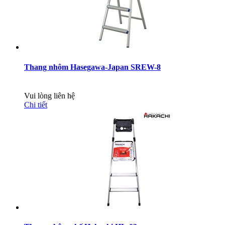
Thang nhôm Hasegawa-Japan SREW-8
Vui lòng liên hệ
Chi tiết