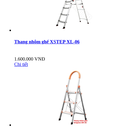
Thang nhôm ghế XSTEP XL-06
1.600.000 VNĐ
Chi tiết