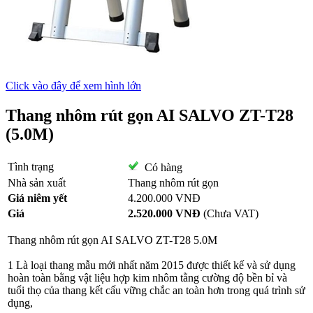
Click vào đây để xem hình lớn
Thang nhôm rút gọn AI SALVO ZT-T28
(5.0M)
Tình trạng
Có hàng
Nhà sản xuất
Thang nhôm rút gọn
Giá niêm yết
4.200.000 VNĐ
Giá
2.520.000 VNĐ
(Chưa VAT)
Thang nhôm rút gọn AI SALVO ZT-T28 5.0M
1 Là loại thang mẫu mới nhất năm 2015 được thiết kế và sử dụng
hoàn toàn bằng vật liệu hợp kim nhôm tằng cường độ bền bỉ và
tuổi thọ của thang kết cấu vững chắc an toàn hơn trong quá trình sử
dụng,