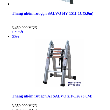
Thang nhôm rút gọn SALVO HY-1511-1C(5.0m)
3.450.000 VNĐ
Chi tiết
60%
Thang nhôm rút gọn AI SALVO ZT-T26 (3.8M)
3.350.000 VNĐ