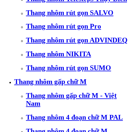
Thang nhôm rút gọn SALVO
Thang nhôm rút gọn Pro
Thang nhôm rút gọn ADVINDEQ
Thang nhôm NIKITA
Thang nhôm rút gọn SUMO
Thang nhôm gấp chữ M
Thang nhôm gấp chữ M - Việt
Nam
Thang nhôm 4 đoạn chữ M PAL
Thang nhôm 4 đoạn chữ M