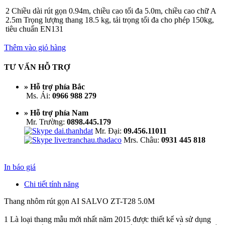
2 Chiều dài rút gọn 0.94m, chiều cao tối đa 5.0m, chiều cao chữ A
2.5m Trọng lượng thang 18.5 kg, tải trọng tối đa cho phép 150kg,
tiêu chuẩn EN131
Thêm vào giỏ hàng
TƯ VẤN HỖ TRỢ
» Hỗ trợ phía Bắc
Ms. Ái:
0966 988 279
» Hỗ trợ phía Nam
Mr. Trường:
0898.445.179
Mr. Đại:
09.456.11011
Mrs. Châu:
0931 445 818
In báo giá
Chi tiết tính năng
Thang nhôm rút gọn AI SALVO ZT-T28 5.0M
1 Là loại thang mẫu mới nhất năm 2015 được thiết kế và sử dụng