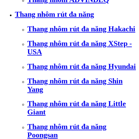
Thang nhôm rút đa năng
Thang nhôm rút đa năng Hakachi
Thang nhôm rút đa năng XStep -
USA
Thang nhôm rút đa năng Hyundai
Thang nhôm rút đa năng Shin
Yang
Thang nhôm rút đa năng Little
Giant
Thang nhôm rút đa năng
Poongsan