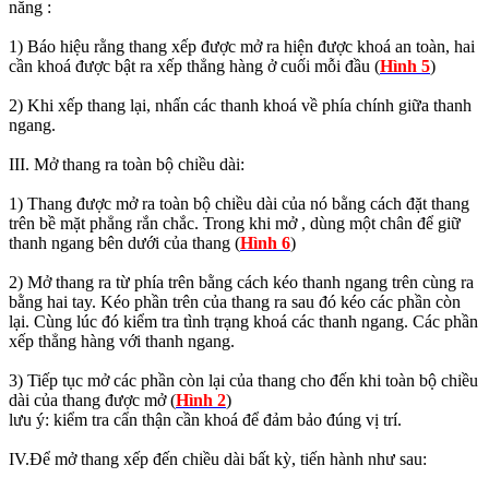
năng :
1) Báo hiệu rằng thang xếp được mở ra hiện được khoá an toàn, hai
cần khoá được bật ra xếp thẳng hàng ở cuối mỗi đầu (
Hình 5
)
2) Khi xếp thang lại, nhấn các thanh khoá về phía chính giữa thanh
ngang.
III. Mở thang ra toàn bộ chiều dài:
1) Thang được mở ra toàn bộ chiều dài của nó bằng cách đặt thang
trên bề mặt phẳng rắn chắc. Trong khi mở , dùng một chân để giữ
thanh ngang bên dưới của thang (
Hình 6
)
2) Mở thang ra từ phía trên bằng cách kéo thanh ngang trên cùng ra
bằng hai tay. Kéo phần trên của thang ra sau đó kéo các phần còn
lại. Cùng lúc đó kiểm tra tình trạng khoá các thanh ngang. Các phần
xếp thẳng hàng với thanh ngang.
3) Tiếp tục mở các phần còn lại của thang cho đến khi toàn bộ chiều
dài của thang được mở (
Hình 2
)
lưu ý: kiểm tra cẩn thận cần khoá để đảm bảo đúng vị trí.
IV.Để mở thang xếp đến chiều dài bất kỳ, tiến hành như sau: