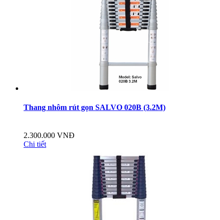
Thang nhôm rút gọn SALVO 020B (3.2M)
2.300.000 VNĐ
Chi tiết