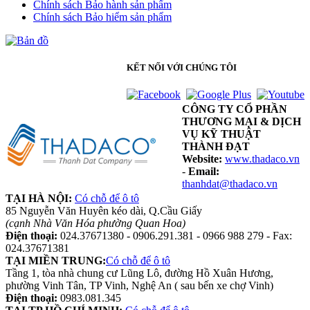
Chính sách Bảo hành sản phẩm
Chính sách Bảo hiểm sản phẩm
KẾT NỐI VỚI CHÚNG TÔI
CÔNG TY CỔ PHẦN
THƯƠNG MẠI & DỊCH
VỤ KỸ THUẬT
THÀNH ĐẠT
Website:
www.thadaco.vn
-
Email:
thanhdat@thadaco.vn
TẠI HÀ NỘI:
Có chỗ để ô tô
85 Nguyễn Văn Huyên kéo dài, Q.Cầu Giấy
(cạnh Nhà Văn Hóa phường Quan Hoa)
Điện thoại:
024.37671380 - 0906.291.381 - 0966 988 279 - Fax:
024.37671381
TẠI MIỀN TRUNG:
Có chỗ để ô tô
Tầng 1, tòa nhà chung cư Lũng Lô, đường Hồ Xuân Hương,
phường Vinh Tân, TP Vinh, Nghệ An ( sau bến xe chợ Vinh)
Điện thoại:
0983.081.345