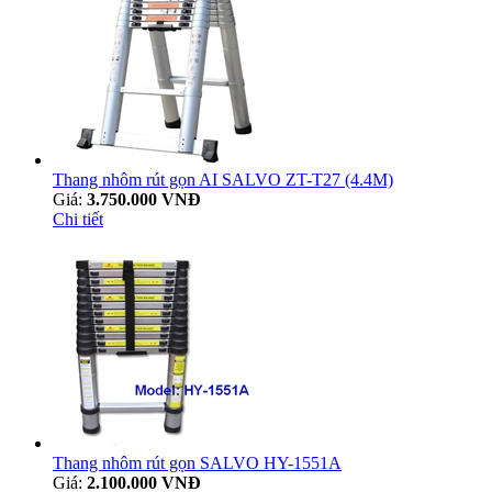
Thang nhôm rút gọn AI SALVO ZT-T27 (4.4M)
Giá:
3.750.000 VNĐ
Chi tiết
Thang nhôm rút gọn SALVO HY-1551A
Giá:
2.100.000 VNĐ