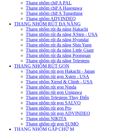
Thang nhôm chữ A PAL
Thang nhôm chữ A Hasegawa
Thang nhôm chữ A Tungshing
Thang nhôm ADVINDEQ
THANG NHÔM RÚT ĐA NĂNG
Thang nhôm rút đa năng Hakachi
Thang nhôm rút đa năng XStep - USA
Thang nhôm rút đa năng Hyundai
Thang nhôm rút đa năng Shin Yang
Thang nhôm rút đa năng Little Giant
Thang nhôm rút đa năng Poongsan
Thang nhôm rút đa năng Telesteps
THANG NHÔM RÚT GỌN
Thang nhôm rút gọn Hakachi - Japan
Thang nhôm rút gọn Xstep - USA
Thang nhôm Xtend & Climb - USA
Thang nhôm rút gọn Ninda
Thang nhôm rút gọn Unigawa
Thang nhôm Telesteps Thụy Điển
Thang nhôm rút gọn SALVO
Thang nhôm rút gọn Pro
Thang nhôm rút gọn ADVINDEQ
Thang nhôm NIKITA
Thang nhôm rút gọn SUMO
THANG NHÔM GẤP CHỮ M