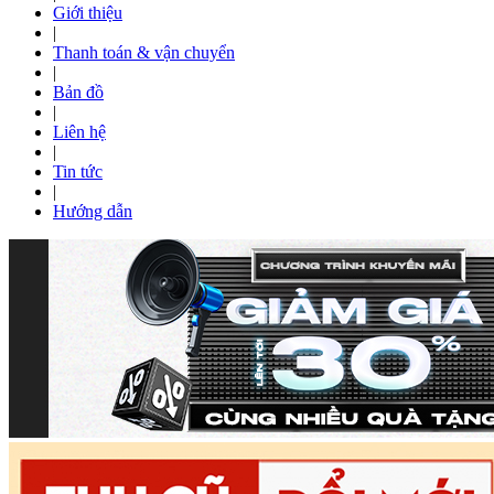
Giới thiệu
|
Thanh toán & vận chuyển
|
Bản đồ
|
Liên hệ
|
Tin tức
|
Hướng dẫn