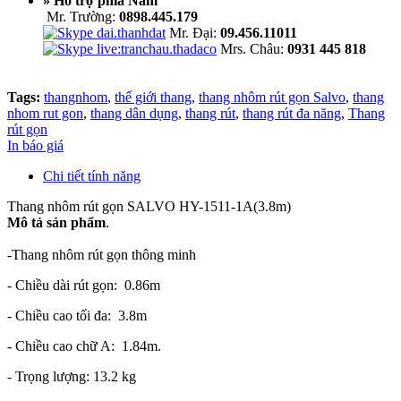
» Hỗ trợ phía Nam
Mr. Trường:
0898.445.179
Mr. Đại:
09.456.11011
Mrs. Châu:
0931 445 818
Tags:
thangnhom
,
thế giới thang
,
thang nhôm rút gọn Salvo
,
thang
nhom rut gon
,
thang dân dụng
,
thang rút
,
thang rút đa năng
,
Thang
rút gọn
In báo giá
Chi tiết tính năng
Thang nhôm
rút gọn SALVO HY-1511-1A(3.8m)
Mô tả sản phẩm
.
-Thang nhôm rút gọn thông minh
- Chiều dài rút gọn: 0.86m
- Chiều cao tối đa: 3.8m
- Chiều cao chữ A: 1.84m.
- Trọng lượng: 13.2 kg