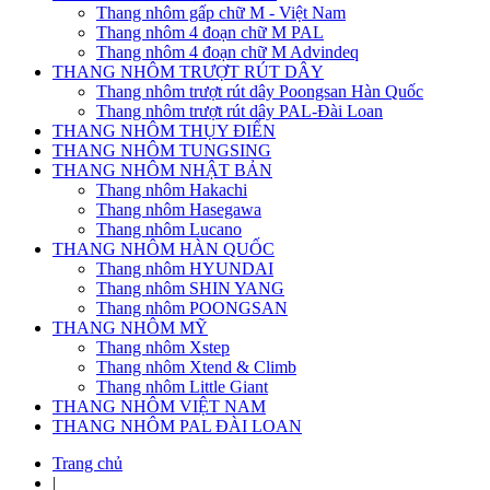
Thang nhôm gấp chữ M - Việt Nam
Thang nhôm 4 đoạn chữ M PAL
Thang nhôm 4 đoạn chữ M Advindeq
THANG NHÔM TRƯỢT RÚT DÂY
Thang nhôm trượt rút dây Poongsan Hàn Quốc
Thang nhôm trượt rút dây PAL-Đài Loan
THANG NHÔM THỤY ĐIỂN
THANG NHÔM TUNGSING
THANG NHÔM NHẬT BẢN
Thang nhôm Hakachi
Thang nhôm Hasegawa
Thang nhôm Lucano
THANG NHÔM HÀN QUỐC
Thang nhôm HYUNDAI
Thang nhôm SHIN YANG
Thang nhôm POONGSAN
THANG NHÔM MỸ
Thang nhôm Xstep
Thang nhôm Xtend & Climb
Thang nhôm Little Giant
THANG NHÔM VIỆT NAM
THANG NHÔM PAL ĐÀI LOAN
Trang chủ
|