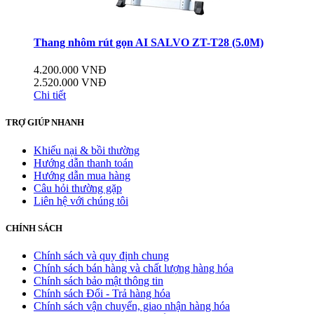
Thang nhôm rút gọn AI SALVO ZT-T28 (5.0M)
4.200.000 VNĐ
2.520.000 VNĐ
Chi tiết
TRỢ GIÚP NHANH
Khiếu nại & bồi thường
Hướng dẫn thanh toán
Hướng dẫn mua hàng
Câu hỏi thường gặp
Liên hệ với chúng tôi
CHÍNH SÁCH
Chính sách và quy định chung
Chính sách bán hàng và chất lượng hàng hóa
Chính sách bảo mật thông tin
Chính sách Đổi - Trả hàng hóa
Chính sách vận chuyển, giao nhận hàng hóa