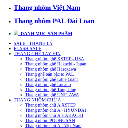
Thang nhôm Việt Nam
Thang nhôm PAL Đài Loan
DANH MỤC SẢN PHẨM
SALE - THANH LÝ
FLASH SALE
THANG GHẾ TAY VỊN
Thang nhôm ghế XSTEP - USA
Thang nhôm ghế Hakachi - Japan
Thang nhôm ghế Hasegawa
Thang ghế bản bậc to PAL
Thang nhôm ghế Little Giant
Thang nhôm ghế Lucano
Thang nhôm ghế Tungshing
Thang nhôm ghế UNIGAWA
THANG NHÔM CHỮ A
Thang nhôm chữ A XSTEP
Thang nhôm chữ A - HYUNDAI
Thang nhôm chữ A HAKACHI
Thang nhôm POONGSAN
Thang nhôm chữ A - Việt Nam