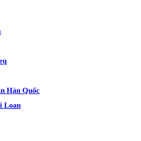
m
eq
an Hàn Quốc
i Loan