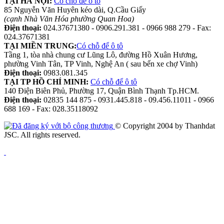
TẠI HÀ NỘI:
Có chỗ để ô tô
85 Nguyễn Văn Huyên kéo dài, Q.Cầu Giấy
(cạnh Nhà Văn Hóa phường Quan Hoa)
Điện thoại:
024.37671380 - 0906.291.381 - 0966 988 279 - Fax:
024.37671381
TẠI MIỀN TRUNG:
Có chỗ để ô tô
Tầng 1, tòa nhà chung cư Lũng Lô, đường Hồ Xuân Hương,
phường Vinh Tân, TP Vinh, Nghệ An ( sau bến xe chợ Vinh)
Điện thoại:
0983.081.345
TẠI TP HỒ CHÍ MINH:
Có chỗ để ô tô
140 Điện Biên Phủ, Phường 17, Quận Bình Thạnh Tp.HCM.
Điện thoại:
02835 144 875 - 0931.445.818 - 09.456.11011 - 0966
688 169 - Fax: 028.35118092
© Copyright 2004 by Thanhdat
JSC. All rights reserved.