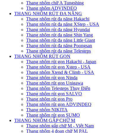
Thang nhôm chữ A Tungshing
Thang nhôm ADVINDEQ
THANG NHÔM RÚT ĐA NĂNG
Thang nhôm rút đa năng Hakachi
Thang nhôm rút đa năng XStep - USA
Thang nhôm rút đa năng Hyundai
Thang nhôm rút đa năng Shin Yang
Thang nhôm rút đa năng Little Giant
Thang nhôm rút đa năng Poongsan
Thang nhôm rút đa năng Telesteps
THANG NHÔM RÚT GỌN
Thang nhôm rút gọn Hakachi - Japan
Thang nhôm rút gọn Xstep - USA
Thang nhôm Xtend & Climb - USA
Thang nhôm rút gọn Ninda
Thang nhôm rút gọn Unigawa
Thang nhôm Telesteps Thụy Điển
Thang nhôm rút gọn SALVO
Thang nhôm rút gọn Pro
Thang nhôm rút gọn ADVINDEQ
Thang nhôm NIKITA
Thang nhôm rút gọn SUMO
THANG NHÔM GẤP CHỮ M
Thang nhôm gấp chữ M - Việt Nam
Thang nhôm 4 đoạn chữ M PAL