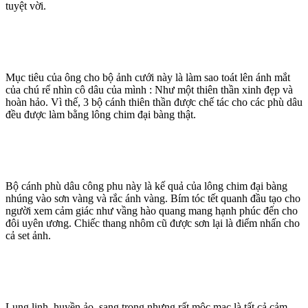
tuyệt vời.
Mục tiêu của ông cho bộ ảnh cưới này là làm sao toát lên ánh mắt
của chú rể nhìn cô dâu của mình : Như một thiên thần xinh đẹp và
hoàn hảo. Vì thế, 3 bộ cánh thiên thần được chế tác cho các phù dâu
đều được làm bằng lông chim đại bàng thật.
Bộ cánh phù dâu công phu này là kế quả của lông chim đại bàng
nhúng vào sơn vàng và rắc ánh vàng. Bím tóc tết quanh đầu tạo cho
người xem cảm giác như vầng hào quang mang hạnh phúc đến cho
đôi uyên ương. Chiếc thang nhôm cũ được sơn lại là điểm nhấn cho
cả set ảnh.
Lung linh, huyền ảo, sang trọng nhưng rất mộc mạc là tất cả cảm