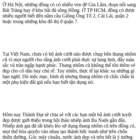
Ở Hà Nội, những đồng cỏ có nhiều ven đê Gia Lâm, đoạn nối sang
Bát Tràng hay ở khu bãi đá sông Hồng. Ở TP HCM, đồng cỏ được
nhiều người biết đến nằm cầu Giồng Ông Tố 2, Cát Lái, quận 2
hoặc trong những khu đô thị ở quận 7.
Tại Việt Nam, chưa có bộ ảnh cưới nào được chụp bên thang nhôm
cũ vì mọi người cho rằng ảnh cưới phải thực sự lung linh, đầy màu
sắc và tràn ngập hạnh phúc. Thang nhôm cũ không thể tôn thêm vẻ
đẹp cho cô dâu hay chú rể. Tuy nhiên, thực tế lại khác xa những gì
bạn nghĩ. Dù mộc mạc, bình dị nhưng thang nhôm cũ chắc chắn là
một phụ kiện đắt giá nếu bạn biết tận dụng nó.
Hôm nay Thành Đạt sẽ chia sẻ với các bạn một bộ ảnh cưới tuyệt
đẹp được giới thiệu trong hội thảo nhiếp ảnh Ba Nails gần đây.
Nhiếp ảnh gia đã rất khéo léo sử dụng thang nhôm cũ trên đồng cỏ,
mọi thứ hòa quyện vào nhau tạo thành bức tranh như trên chốn
thiên đường. Góc máy chuẩn, nước ảnh đẹp và trên hết là ý tưởng