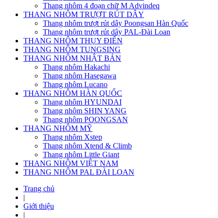
Thang nhôm 4 đoạn chữ M Advindeq
THANG NHÔM TRƯỢT RÚT DÂY
Thang nhôm trượt rút dây Poongsan Hàn Quốc
Thang nhôm trượt rút dây PAL-Đài Loan
THANG NHÔM THỤY ĐIỂN
THANG NHÔM TUNGSING
THANG NHÔM NHẬT BẢN
Thang nhôm Hakachi
Thang nhôm Hasegawa
Thang nhôm Lucano
THANG NHÔM HÀN QUỐC
Thang nhôm HYUNDAI
Thang nhôm SHIN YANG
Thang nhôm POONGSAN
THANG NHÔM MỸ
Thang nhôm Xstep
Thang nhôm Xtend & Climb
Thang nhôm Little Giant
THANG NHÔM VIỆT NAM
THANG NHÔM PAL ĐÀI LOAN
Trang chủ
|
Giới thiệu
|