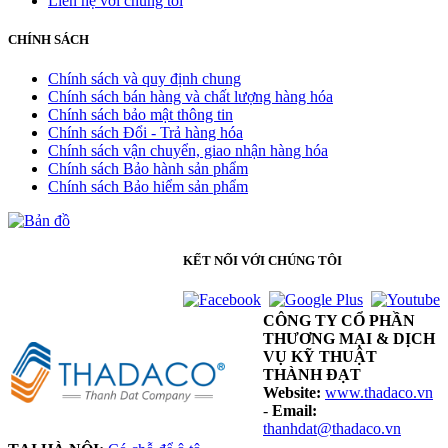
Liên hệ với chúng tôi
CHÍNH SÁCH
Chính sách và quy định chung
Chính sách bán hàng và chất lượng hàng hóa
Chính sách bảo mật thông tin
Chính sách Đổi - Trả hàng hóa
Chính sách vận chuyển, giao nhận hàng hóa
Chính sách Bảo hành sản phẩm
Chính sách Bảo hiểm sản phẩm
KẾT NỐI VỚI CHÚNG TÔI
CÔNG TY CỔ PHẦN
THƯƠNG MẠI & DỊCH
VỤ KỸ THUẬT
THÀNH ĐẠT
Website:
www.thadaco.vn
-
Email:
thanhdat@thadaco.vn