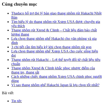
Cùng chuyên mục
Thadaco hỗ trợ đại lý bàn giao thang nhôm rút Hakachi Nhật
Bản
Tìm hiểu lý do thang nhôm rút Xstep USA được chuyên gia
yêu thích
Thang nhôm rút Xtend & Climb – Chất liệu đảm bảo chất
lượng thang
Lựa chọn thang nhôm ghế Hakachi cho văn phòng và gia
đình
3 chi tiết cần tìm hiểu kỹ khi chọn thang nhôm rút gọn
Lựa chọn thang nhôm ghế Xstep USA cho cuộc sống hiện
đại
Thang nhôm rút Hakachi – Lợi thế tuyệt đối từ chất liệu tiêu
chuẩn
Thang nhôm Xtend & Climb khắc phục nhược điểm của
thang tre, thang sắt
Cách những chiếc thang nhôm Xstep USA chinh phục người
dùng
Vì sao thang nhôm ghế Hakachi Japan là lựa chọn tốt nhất?
Bài viết
Tin tức