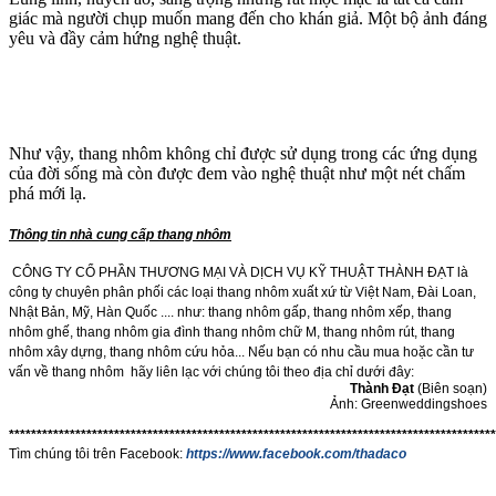
giác mà người chụp muốn mang đến cho khán giả. Một bộ ảnh đáng
yêu và đầy cảm hứng nghệ thuật.
Như vậy, thang nhôm không chỉ được sử dụng trong các ứng dụng
của đời sống mà còn được đem vào nghệ thuật như một nét chấm
phá mới lạ.
Thông tin nhà cung cấp thang nhôm
CÔNG TY CỔ PHẦN THƯƠNG MẠI VÀ DỊCH VỤ KỸ THUẬT THÀNH ĐẠT là
công ty chuyên phân phối các loại thang nhôm xuất xứ từ Việt Nam, Đài Loan,
Nhật Bản, Mỹ, Hàn Quốc .... như:
thang nhôm gấp, thang nhôm xếp, thang
nhôm ghế, thang nhôm gia đình
thang nhôm chữ M, thang nhôm rút
, thang
nhôm xây dựng, thang nhôm cứu hỏa...
Nếu bạn có nhu cầu mua hoặc cần tư
vấn về thang nhôm hãy liên lạc với chúng tôi theo địa chỉ dưới đây:
Thành Đạt
(Biên soạn)
Ảnh: Greenweddingshoes
****************************************************************************************
Tìm chúng tôi trên Facebook:
https://www.facebook.com/thadaco