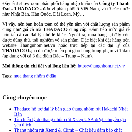
Đây là 3 showroom phân phối hàng nhập khẩu của
Công ty Thành
Đạt - THADACO
- đơn vị phân phối ở Việt Nam, và từ các nước
như Nhật Bản, Hàn Quốc, Đài Loan, Mỹ…
Vì vậy, nên bạn hoàn toàn có thể yên tâm với chất lượng sản phẩm
cũng như giá cả mà
THADACO
cung cấp. Đảm bảo mức giả rẻ
hơn tất cả các đại lý nhỏ lẻ khác. Ngoài ra, mua hàng tại đây còn
được dùng thử, trải nghiệm về sản phẩm. Đặc biệt khi đặt hàng trên
website Thangnhom.net.vn hoặc trực tiếp tại các đại lý của
THADACO
bạn còn được miễn phí giao hàng trong phạm vi 15km
(áp dụng với cả 3 địa điểm Bắc – Trung – Nam).
Mọi thông tin chi tiết vui lòng liên hệ:
https://thangnhom.net.vn/
Tags:
mua thang nhôm ở đâu
Cùng chuyên mục
Thadaco hỗ trợ đại lý bàn giao thang nhôm rút Hakachi Nhật
Bản
Tìm hiểu lý do thang nhôm rút Xstep USA được chuyên gia
yêu thích
Thang nhôm rút Xtend & Climb – Chất liệu đảm bảo chất