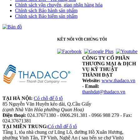
Chính sách vận chuyển, giao nhận hàng hóa
Chính sách Bảo hành sản phẩm
Chính sách Bảo hiểm sản phẩm
KẾT NỐI VỚI CHÚNG TÔI
CÔNG TY CỔ PHẦN
THƯƠNG MẠI & DỊCH
VỤ KỸ THUẬT
THÀNH ĐẠT
Website:
www.thadaco.vn
-
Email:
thanhdat@thadaco.vn
TẠI HÀ NỘI:
Có chỗ để ô tô
85 Nguyễn Văn Huyên kéo dài, Q.Cầu Giấy
(cạnh Nhà Văn Hóa phường Quan Hoa)
Điện thoại:
024.37671380 - 0906.291.381 - 0966 988 279 - Fax:
024.37671381
TẠI MIỀN TRUNG:
Có chỗ để ô tô
Tầng 1, tòa nhà chung cư Lũng Lô, đường Hồ Xuân Hương,
phường Vinh Tân, TP Vinh, Nghệ An ( sau bến xe chợ Vinh)