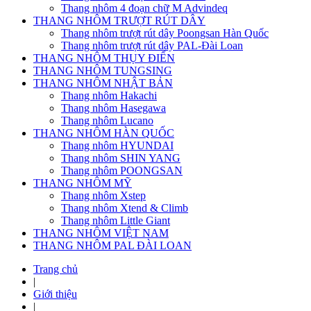
Thang nhôm 4 đoạn chữ M Advindeq
THANG NHÔM TRƯỢT RÚT DÂY
Thang nhôm trượt rút dây Poongsan Hàn Quốc
Thang nhôm trượt rút dây PAL-Đài Loan
THANG NHÔM THỤY ĐIỂN
THANG NHÔM TUNGSING
THANG NHÔM NHẬT BẢN
Thang nhôm Hakachi
Thang nhôm Hasegawa
Thang nhôm Lucano
THANG NHÔM HÀN QUỐC
Thang nhôm HYUNDAI
Thang nhôm SHIN YANG
Thang nhôm POONGSAN
THANG NHÔM MỸ
Thang nhôm Xstep
Thang nhôm Xtend & Climb
Thang nhôm Little Giant
THANG NHÔM VIỆT NAM
THANG NHÔM PAL ĐÀI LOAN
Trang chủ
|
Giới thiệu
|