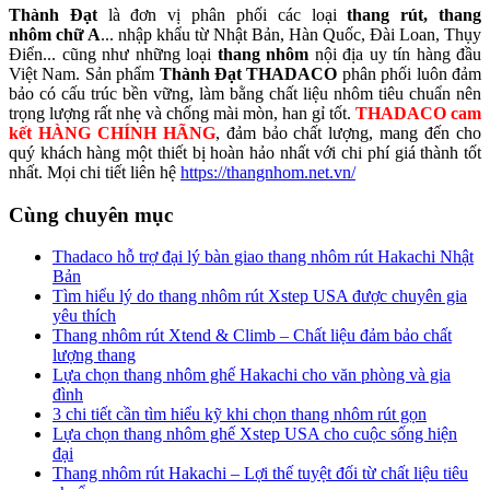
Thành Đạt
là đơn vị phân phối các loại
thang rút, thang
nhôm chữ A
... nhập khẩu từ Nhật Bản, Hàn Quốc, Đài Loan, Thụy
Điển... cũng như những loại
thang nhôm
nội địa uy tín hàng đầu
Việt Nam. Sản phẩm
Thành Đạt THADACO
phân phối luôn đảm
bảo có cấu trúc bền vững, làm bằng chất liệu nhôm tiêu chuẩn nên
trọng lượng rất nhẹ và chống mài mòn, han gỉ tốt.
THADACO cam
kết HÀNG CHÍNH HÃNG
, đảm bảo chất lượng, mang đến cho
quý khách hàng một thiết bị hoàn hảo nhất với chi phí giá thành tốt
nhất. Mọi chi tiết liên hệ
https://thangnhom.net.vn/
Cùng chuyên mục
Thadaco hỗ trợ đại lý bàn giao thang nhôm rút Hakachi Nhật
Bản
Tìm hiểu lý do thang nhôm rút Xstep USA được chuyên gia
yêu thích
Thang nhôm rút Xtend & Climb – Chất liệu đảm bảo chất
lượng thang
Lựa chọn thang nhôm ghế Hakachi cho văn phòng và gia
đình
3 chi tiết cần tìm hiểu kỹ khi chọn thang nhôm rút gọn
Lựa chọn thang nhôm ghế Xstep USA cho cuộc sống hiện
đại
Thang nhôm rút Hakachi – Lợi thế tuyệt đối từ chất liệu tiêu