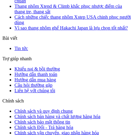
chuẩn
Thang nhôm Xtend & Climb khắc phục nhược điểm của
thang tre, thang sắt
Cách những chiếc thang nhôm Xstep USA chinh phục người
dùng
Vì sao thang nhôm ghế Hakachi Japan là lựa chọn tốt nhất?
Bài viết
Tin tức
Trợ giúp nhanh
Khiếu nại & bồi thường
Hướng dẫn thanh toán
Hướng dẫn mua hàng
Câu hỏi thường gặp
Liên hệ với chúng tôi
Chính sách
Chính sách và quy định chung
Chính sách bán hàng và chất lượng hàng hóa
Chính sách bảo mật thông tin
Chính sách Đổi - Trả hàng hóa
Chính sách vận chuyển, giao nhận hàng hóa