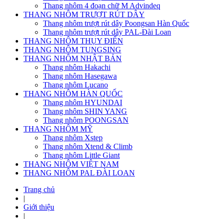
Thang nhôm 4 đoạn chữ M Advindeq
THANG NHÔM TRƯỢT RÚT DÂY
Thang nhôm trượt rút dây Poongsan Hàn Quốc
Thang nhôm trượt rút dây PAL-Đài Loan
THANG NHÔM THỤY ĐIỂN
THANG NHÔM TUNGSING
THANG NHÔM NHẬT BẢN
Thang nhôm Hakachi
Thang nhôm Hasegawa
Thang nhôm Lucano
THANG NHÔM HÀN QUỐC
Thang nhôm HYUNDAI
Thang nhôm SHIN YANG
Thang nhôm POONGSAN
THANG NHÔM MỸ
Thang nhôm Xstep
Thang nhôm Xtend & Climb
Thang nhôm Little Giant
THANG NHÔM VIỆT NAM
THANG NHÔM PAL ĐÀI LOAN
Trang chủ
|
Giới thiệu
|