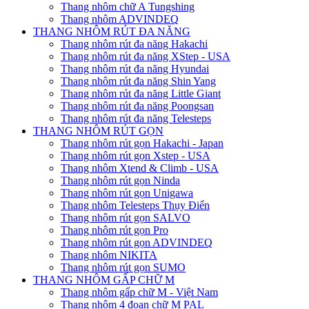
Thang nhôm chữ A Tungshing
Thang nhôm ADVINDEQ
THANG NHÔM RÚT ĐA NĂNG
Thang nhôm rút đa năng Hakachi
Thang nhôm rút đa năng XStep - USA
Thang nhôm rút đa năng Hyundai
Thang nhôm rút đa năng Shin Yang
Thang nhôm rút đa năng Little Giant
Thang nhôm rút đa năng Poongsan
Thang nhôm rút đa năng Telesteps
THANG NHÔM RÚT GỌN
Thang nhôm rút gọn Hakachi - Japan
Thang nhôm rút gọn Xstep - USA
Thang nhôm Xtend & Climb - USA
Thang nhôm rút gọn Ninda
Thang nhôm rút gọn Unigawa
Thang nhôm Telesteps Thụy Điển
Thang nhôm rút gọn SALVO
Thang nhôm rút gọn Pro
Thang nhôm rút gọn ADVINDEQ
Thang nhôm NIKITA
Thang nhôm rút gọn SUMO
THANG NHÔM GẤP CHỮ M
Thang nhôm gấp chữ M - Việt Nam
Thang nhôm 4 đoạn chữ M PAL