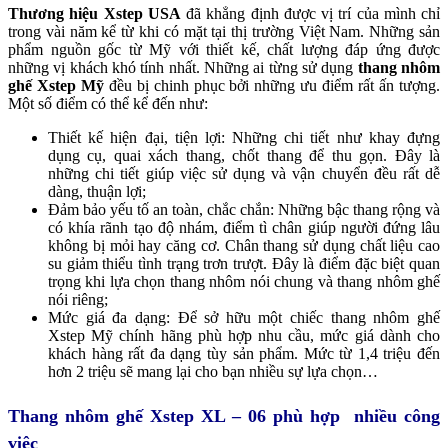
Thương hiệu Xstep USA
đã khẳng định được vị trí của mình chỉ
trong vài năm kể từ khi có mặt tại thị trường Việt Nam. Những sản
phẩm nguồn gốc từ Mỹ với thiết kế, chất lượng đáp ứng được
những vị khách khó tính nhất. Những ai từng sử dụng
thang nhôm
ghế Xstep Mỹ
đều bị chinh phục bởi những ưu điểm rất ấn tượng.
Một số điểm có thể kể đến như:
Thiết kế hiện đại, tiện lợi: Những chi tiết như khay đựng
dụng cụ, quai xách thang, chốt thang để thu gọn. Đây là
những chi tiết giúp việc sử dụng và vận chuyển đều rất dễ
dàng, thuận lợi;
Đảm bảo yếu tố an toàn, chắc chắn: Những bậc thang rộng và
có khía rãnh tạo độ nhám, điểm tì chân giúp người đứng lâu
không bị mỏi hay căng cơ. Chân thang sử dụng chất liệu cao
su giảm thiểu tình trạng trơn trượt. Đây là điểm đặc biệt quan
trọng khi lựa chọn thang nhôm nói chung và thang nhôm ghế
nói riêng;
Mức giá đa dạng: Để sở hữu một chiếc thang nhôm ghế
Xstep Mỹ chính hãng phù hợp nhu cầu, mức giá dành cho
khách hàng rất đa dạng tùy sản phẩm. Mức từ 1,4 triệu đến
hơn 2 triệu sẽ mang lại cho bạn nhiều sự lựa chọn…
Thang nhôm ghế Xstep XL – 06 phù hợp nhiều công
việc