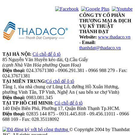
CÔNG TY CỔ PHẦN
THƯƠNG MẠI & DỊCH
VỤ KỸ THUẬT
THÀNH ĐẠT
Website:
www.thadaco.vn
-
Email:
thanhdat@thadaco.vn
TẠI HÀ NỘI:
Có chỗ để ô tô
85 Nguyễn Văn Huyên kéo dài, Q.Cầu Giấy
(cạnh Nhà Văn Hóa phường Quan Hoa)
Điện thoại:
024.37671380 - 0906.291.381 - 0966 988 279 - Fax:
024.37671381
TẠI MIỀN TRUNG:
Có chỗ để ô tô
Tầng 1, tòa nhà chung cư Lũng Lô, đường Hồ Xuân Hương,
phường Vinh Tân, TP Vinh, Nghệ An ( sau bến xe chợ Vinh)
Điện thoại:
0983.081.345
TẠI TP HỒ CHÍ MINH:
Có chỗ để ô tô
140 Điện Biên Phủ, Phường 17, Quận Bình Thạnh Tp.HCM.
Điện thoại:
02835 144 875 - 0931.445.818 - 09.456.11011 - 0966
688 169 - Fax: 028.35118092
© Copyright 2004 by Thanhdat
JSC. All rights reserved.