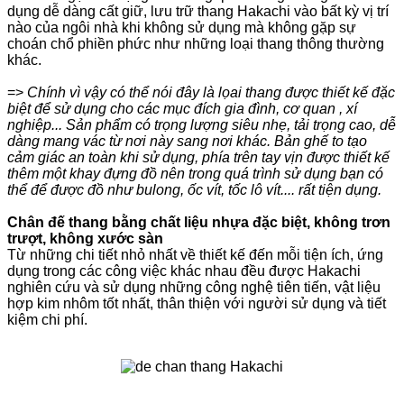
dụng dễ dàng cất giữ, lưu trữ thang Hakachi vào bất kỳ vị trí
nào của ngôi nhà khi không sử dụng mà không gặp sự
choán chổ phiền phức như những loại thang thông thường
khác.
=>
Chính vì vậy có thể nói đây là lọai thang được thiết kế đặc
biệt để sử dụng cho các mục đích gia đình, cơ quan , xí
nghiệp... Sản phẩm có trọng lượng siêu nhẹ, tải trọng cao, dễ
dàng mang vác từ nơi này sang nơi khác. Bản ghế to tạo
cảm giác an toàn khi sử dụng, phía trên tay vịn được thiết kế
thêm một khay đựng đồ nên trong quá trình sử dụng bạn có
thể để được đồ như bulong, ốc vít, tốc lô vít.... rất tiện dụng.
Chân đế thang bằng chất liệu nhựa đặc biệt, không trơn
trượt, không xước sàn
Từ những chi tiết nhỏ nhất về thiết kế đến mỗi tiện ích, ứng
dụng trong các công việc khác nhau đều được Hakachi
nghiên cứu và sử dụng những công nghệ tiên tiến, vật liệu
hợp kim nhôm tốt nhất, thân thiện với người sử dụng và tiết
kiệm chi phí.