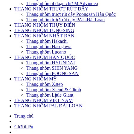
Thang nhôm 4 đoạn chữ M Advindeq
THANG NHÔM TRƯỢT RÚT DÂY
Thang nhôm trượt rút dây Poongsan Hàn Quốc
Thang nhôm trượt rút dây PAL-Đài Loan
THANG NHÔM THỤY ĐIỂN
THANG NHÔM TUNGSING
THANG NHÔM NHẬT BẢN
Thang nhôm Hakachi
Thang nhôm Hasegawa
Thang nhôm Lucano
THANG NHÔM HÀN QUỐC
Thang nhôm HYUNDAI
Thang nhôm SHIN YANG
Thang nhôm POONGSAN
THANG NHÔM MỸ
Thang nhôm Xstep
Thang nhôm Xtend & Climb
Thang nhôm Little Giant
THANG NHÔM VIỆT NAM
THANG NHÔM PAL ĐÀI LOAN
Trang chủ
|
Giới thiệu
|