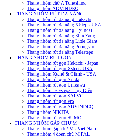
Thang nhôm chữ A Tungshing
Thang nhôm ADVINDEQ
THANG NHÔM RÚT ĐA NĂNG
Thang nhôm rút đa năng Hakachi
Thang nhôm rút đa năng XStep - USA
Thang nhôm rút đa năng Hyundai
Thang nhôm rút đa năng Shin Yang
Thang nhôm rút đa năng Little Giant
Thang nhôm rút đa năng Poongsan
Thang nhôm rút đa năng Telesteps
THANG NHÔM RÚT GỌN
Thang nhôm rút gọn Hakachi - Japan
Thang nhôm rút gọn Xstep - USA
Thang nhôm Xtend & Climb - USA
Thang nhôm rút gọn Ninda
Thang nhôm rút gọn Unigawa
Thang nhôm Telesteps Thụy Điển
Thang nhôm rút gọn SALVO
Thang nhôm rút gọn Pro
Thang nhôm rút gọn ADVINDEQ
Thang nhôm NIKITA
Thang nhôm rút gọn SUMO
THANG NHÔM GẤP CHỮ M
Thang nhôm gấp chữ M - Việt Nam
Thang nhôm 4 đoạn chữ M PAL