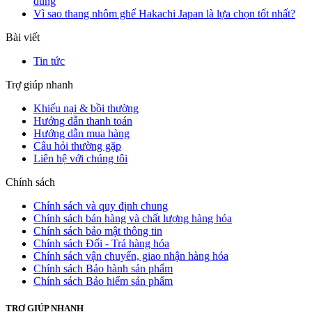
dùng
Vì sao thang nhôm ghế Hakachi Japan là lựa chọn tốt nhất?
Bài viết
Tin tức
Trợ giúp nhanh
Khiếu nại & bồi thường
Hướng dẫn thanh toán
Hướng dẫn mua hàng
Câu hỏi thường gặp
Liên hệ với chúng tôi
Chính sách
Chính sách và quy định chung
Chính sách bán hàng và chất lượng hàng hóa
Chính sách bảo mật thông tin
Chính sách Đổi - Trả hàng hóa
Chính sách vận chuyển, giao nhận hàng hóa
Chính sách Bảo hành sản phẩm
Chính sách Bảo hiểm sản phẩm
TRỢ GIÚP NHANH