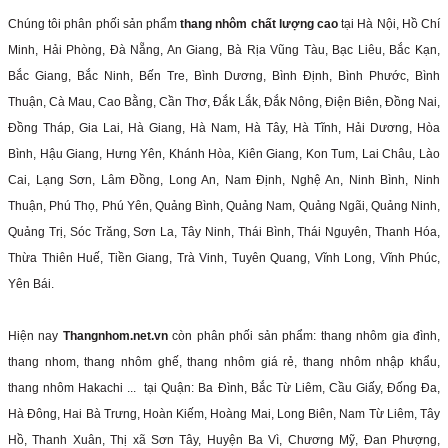
Chúng tôi phân phối sản phẩm
thang nhôm chất lượng cao
tại Hà Nội, Hồ Chí
Minh, Hải Phòng, Đà Nẵng, An Giang, Bà Rịa Vũng Tàu, Bạc Liêu, Bắc Kạn,
Bắc Giang, Bắc Ninh, Bến Tre, Bình Dương, Bình Định, Bình Phước, Bình
Thuận, Cà Mau, Cao Bằng, Cần Thơ, Đắk Lắk, Đắk Nông, Điện Biên, Đồng Nai,
Đồng Tháp, Gia Lai, Hà Giang, Hà Nam, Hà Tây, Hà Tĩnh, Hải Dương, Hòa
Bình, Hậu Giang, Hưng Yên, Khánh Hòa, Kiên Giang, Kon Tum, Lai Châu, Lào
Cai, Lạng Sơn, Lâm Đồng, Long An, Nam Định, Nghệ An, Ninh Bình, Ninh
Thuận, Phú Thọ, Phú Yên, Quảng Bình, Quảng Nam, Quảng Ngãi, Quảng Ninh,
Quảng Trị, Sóc Trăng, Sơn La, Tây Ninh, Thái Bình, Thái Nguyên, Thanh Hóa,
Thừa Thiên Huế, Tiền Giang, Trà Vinh, Tuyên Quang, Vĩnh Long, Vĩnh Phúc,
Yên Bái.
Hiện nay
Thangnhom.net.vn
còn phân phối sản phẩm: thang nhôm gia đình,
thang nhom, thang nhôm ghế, thang nhôm giá rẻ, thang nhôm nhập khẩu,
thang nhôm Hakachi ... tại Quận: Ba Đình, Bắc Từ Liêm, Cầu Giấy, Đống Đa,
Hà Đông, Hai Bà Trưng, Hoàn Kiếm, Hoàng Mai, Long Biên, Nam Từ Liêm, Tây
Hồ, Thanh Xuân, Thị xã Sơn Tây, Huyện Ba Vì, Chương Mỹ, Đan Phượng,