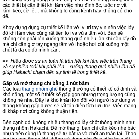
các thiết bị cần thiết khi làm việc như đinh ốc, tuốc nơ vít,
kìm, kéo, cờ lê… mà không lo cồng kềnh hay không có chỗ
để.
Khay đựng dụng cụ thiết kế liền với vị trí tay vịn nên việc lấy
đồ khi làm việc cũng rất tiện lợi và vừa tầm với. Bạn sẽ
không còn phải lên xuống thang quá nhiều lần khi cần lấy đồ
mà chỉ cần giơ tay ngang tầm với hoặc hơi cúi xuống một
chút là đã có đồ mình cần.
=>
Hiểu được sự an toàn là trên hết khi làm việc trên thang
và sự phiền toái khi phải lên – xuống thang quá nhiều lần đã
giúp Hakachi chạm đến sự tinh tế trong thiết kế.
Gấp và mở thang chỉ bằng 1 nút bấm
Các loại
thang nhôm ghế
thông thường có thiết kế cố định và
khá nặng, một số ít thiết kế gấp gọn nhưng trọng lượng cũng
không hề nhẹ. Đây là khó khăn lớn đối với người sử dụng vì
thang không gấp được sẽ rất tốn diện tích lưu trữ. Việc mang
đi khắp nơi cũng không thuận tiện.
Bên cạnh đó, không nhiều thang có lẫy chốt thông minh như
thang nhôm Hakachi. Để mở thang, bạn chỉ cần kéo nhẹ bậc
nhựa trên cùng là thang sẽ tự bật ra và chốt an toàn lại. Thao