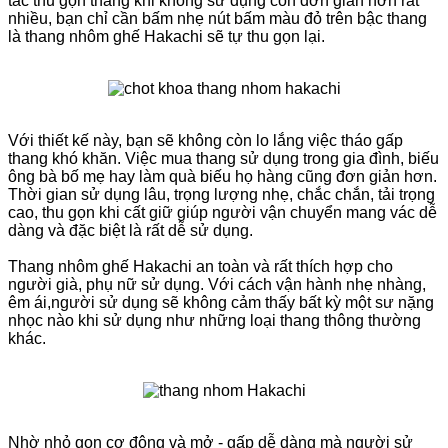
tác thu gọn thang khi không sử dụng còn đơn giản hơn rất
nhiều, bạn chỉ cần bấm nhẹ nút bấm màu đỏ trên bậc thang
là thang nhôm ghế Hakachi sẽ tự thu gọn lại.
Với thiết kế này, bạn sẽ không còn lo lắng việc tháo gấp
thang khó khăn. Việc mua thang sử dụng trong gia đình, biếu
ông bà bố mẹ hay làm quà biếu họ hàng cũng đơn giản hơn.
Thời gian sử dụng lâu, trọng lượng nhẹ, chắc chắn, tải trọng
cao, thu gọn khi cất giữ giúp người vận chuyển mang vác dễ
dàng và đặc biệt là rất dễ sử dụng.
Thang nhôm ghế Hakachi an toàn và rất thích hợp cho
người già, phụ nữ sử dụng. Với cách vận hành nhẹ nhàng,
êm ái,người sử dụng sẽ không cảm thấy bất kỳ một sư nặng
nhọc nào khi sử dụng như những loại thang thông thường
khác.
Nhờ nhỏ gọn cơ động và mở - gấp dễ dàng mà người sử