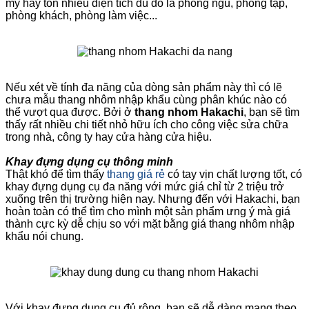
mỹ hay tốn nhiều diện tích dù đó là phòng ngủ, phòng tập,
phòng khách, phòng làm việc...
Nếu xét về tính đa năng của dòng sản phẩm này thì có lẽ
chưa mẫu thang nhôm nhập khẩu cùng phân khúc nào có
thể vượt qua được. Bởi ở
thang nhom Hakachi
, bạn sẽ tìm
thấy rất nhiều chi tiết nhỏ hữu ích cho công việc sửa chữa
trong nhà, công ty hay cửa hàng cửa hiệu.
Khay đựng dụng cụ thông minh
Thật khó để tìm thấy
thang giá rẻ
có tay vịn chất lượng tốt, có
khay đựng dụng cụ đa năng với mức giá chỉ từ 2 triệu trở
xuống trên thị trường hiện nay. Nhưng đến với Hakachi, bạn
hoàn toàn có thể tìm cho mình một sản phẩm ưng ý mà giá
thành cực kỳ dễ chịu so với mặt bằng giá thang nhôm nhập
khẩu nói chung.
Với khay đựng dụng cụ đủ rộng, bạn sẽ dễ dàng mang theo