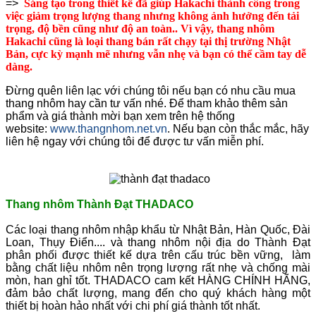
=>
Sáng tạo trong thiết kế đã giúp Hakachi thành công trong
việc giảm trọng lượng thang nhưng không ảnh hưởng đến tải
trọng, độ bền cũng như độ an toàn.. Vì vậy, thang nhôm
Hakachi cũng là loại thang bán rất chạy tại thị trường Nhật
Bản, cực kỳ mạnh mẽ nhưng vẫn nhẹ và bạn có thể cầm tay dễ
dàng.
Đừng quên liên lạc với chúng tôi nếu bạn có nhu cầu mua
thang nhôm hay cần tư vấn nhé. Để tham khảo thêm sản
phẩm và giá thành mời bạn xem trên hệ thống
website:
www.thangnhom.net.vn
. Nếu bạn còn thắc mắc, hãy
liên hệ ngay với chúng tôi để được tư vấn miễn phí.
Thang nhôm Thành Đạt THADACO
Các loại thang nhôm nhập khẩu từ Nhật Bản, Hàn Quốc, Đài
Loan, Thụy Điển.... và thang nhôm nội địa do Thành Đạt
phân phối được thiết kế dựa trên cấu trúc bền vững, làm
bằng chất liệu nhôm nên trọng lượng rất nhẹ và chống mài
mòn, han ghỉ tốt. THADACO cam kết HÀNG CHÍNH HÃNG,
đảm bảo chất lượng, mang đến cho quý khách hàng một
thiết bị hoàn hảo nhất với chi phí giá thành tốt nhất.