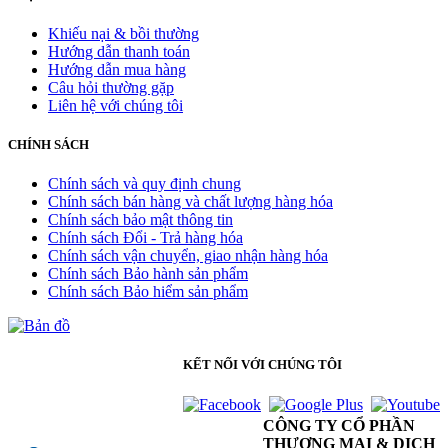
Khiếu nại & bồi thường
Hướng dẫn thanh toán
Hướng dẫn mua hàng
Câu hỏi thường gặp
Liên hệ với chúng tôi
CHÍNH SÁCH
Chính sách và quy định chung
Chính sách bán hàng và chất lượng hàng hóa
Chính sách bảo mật thông tin
Chính sách Đổi - Trả hàng hóa
Chính sách vận chuyển, giao nhận hàng hóa
Chính sách Bảo hành sản phẩm
Chính sách Bảo hiểm sản phẩm
KẾT NỐI VỚI CHÚNG TÔI
CÔNG TY CỔ PHẦN
THƯƠNG MẠI & DỊCH