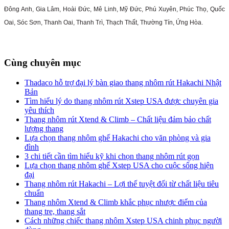
Đông Anh, Gia Lâm, Hoài Đức, Mê Linh, Mỹ Đức, Phú Xuyên, Phúc Thọ, Quốc
Oai, Sóc Sơn, Thanh Oai, Thanh Trì, Thạch Thất, Thường Tín, Ứng Hòa.
Cùng chuyên mục
Thadaco hỗ trợ đại lý bàn giao thang nhôm rút Hakachi Nhật
Bản
Tìm hiểu lý do thang nhôm rút Xstep USA được chuyên gia
yêu thích
Thang nhôm rút Xtend & Climb – Chất liệu đảm bảo chất
lượng thang
Lựa chọn thang nhôm ghế Hakachi cho văn phòng và gia
đình
3 chi tiết cần tìm hiểu kỹ khi chọn thang nhôm rút gọn
Lựa chọn thang nhôm ghế Xstep USA cho cuộc sống hiện
đại
Thang nhôm rút Hakachi – Lợi thế tuyệt đối từ chất liệu tiêu
chuẩn
Thang nhôm Xtend & Climb khắc phục nhược điểm của
thang tre, thang sắt
Cách những chiếc thang nhôm Xstep USA chinh phục người